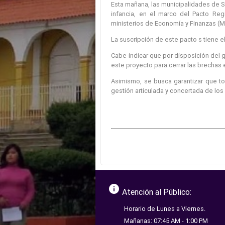
Esta mañana, las municipalidades de Sa
infancia, en el marco del Pacto Reg
ministerios de Economía y Finanzas (ME
La suscripción de este pacto s tiene el
Cabe indicar que por disposición del g
este proyecto para cerrar las brechas e
Asimismo, se busca garantizar que to
gestión articulada y concertada de lo
info
Atención al Público:
Horario de Lunes a Viernes.
Mañanas: 07:45 AM - 1:00 PM