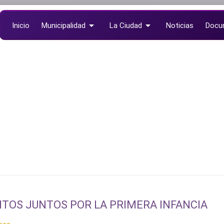
arrow_drop_down
arrow_drop_down
Inicio
Municipalidad
La Ciudad
Noticias
Docu
ITOS JUNTOS POR LA PRIMERA INFANCIA