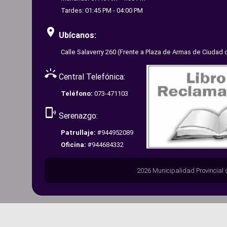
Tardes: 01:45 PM - 04:00 PM
room
Ubícanos:
Calle Salaverry 260 (Frente a Plaza de Armas de Ciudad 
ring_volume
Central Telefónica:
Teléfono:
073-471103
phonelink_ring
Serenazgo:
Patrullaje:
#944952089
Oficina:
#944684332
2026 Municipalidad Provincial