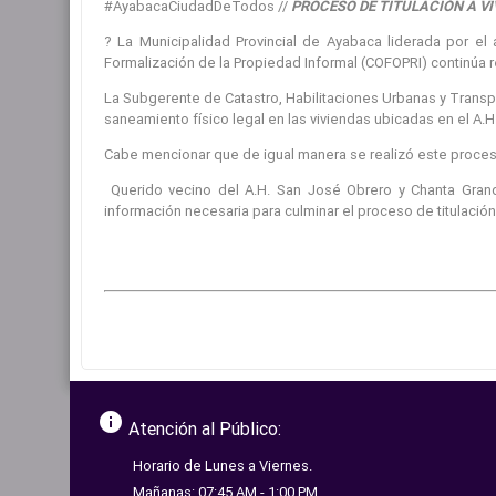
#AyabacaCiudadDeTodos //
PROCESO
DE TITULACIÓN A VI
? La Municipalidad Provincial de Ayabaca liderada por e
Formalización de la Propiedad Informal (COFOPRI) continúa r
La Subgerente de Catastro, Habilitaciones Urbanas y Transpo
saneamiento físico legal en las viviendas ubicadas en el A.
Cabe mencionar que de igual manera se realizó este proces
Querido vecino del A.H. San José Obrero y Chanta Granda
información necesaria para culminar el proceso de titulación
info
Atención al Público:
Horario de Lunes a Viernes.
Mañanas: 07:45 AM - 1:00 PM