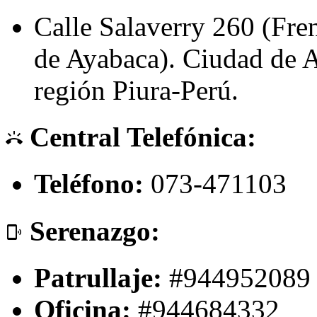
Calle Salaverry 260 (Fre
de Ayabaca). Ciudad de A
región Piura-Perú.
Central Telefónica:
ring_volume
Teléfono:
073-471103
Serenazgo:
phonelink_ring
Patrullaje:
#944952089
Oficina:
#944684332