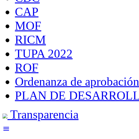
CAP
MOF
RICM
TUPA 2022
ROF
Ordenanza de aprobación
PLAN DE DESARROLL
Transparencia
menu