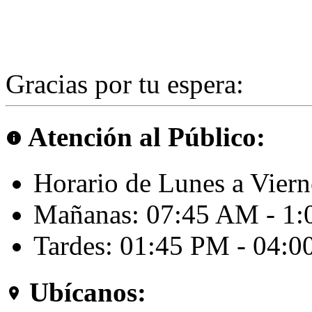
Gracias por tu espera:
Atención al Público:
info
Horario de Lunes a Viern
Mañanas: 07:45 AM - 1
Tardes: 01:45 PM - 04:
Ubícanos:
room