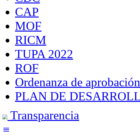
CAP
MOF
RICM
TUPA 2022
ROF
Ordenanza de aprobación
PLAN DE DESARROLL
Transparencia
menu