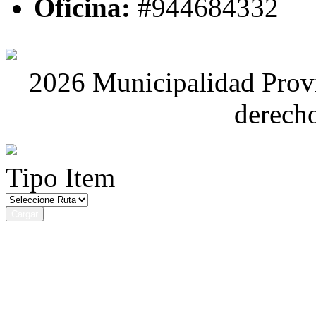
Oficina:
#944684332
2026 Municipalidad Provi
derech
Tipo Item
Cargar