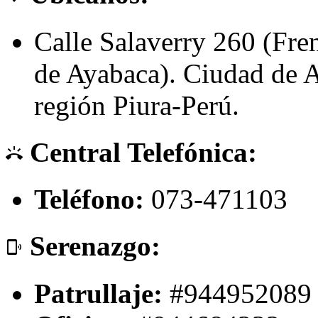
Calle Salaverry 260 (Fre
de Ayabaca). Ciudad de A
región Piura-Perú.
Central Telefónica:
ring_volume
Teléfono:
073-471103
Serenazgo:
phonelink_ring
Patrullaje:
#944952089