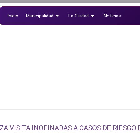
arrow_drop_down
arrow_drop_down
Inicio
Municipalidad
La Ciudad
Noticias
arrow_drop_down
Documentos
ZA VISITA INOPINADAS A CASOS DE RIESGO