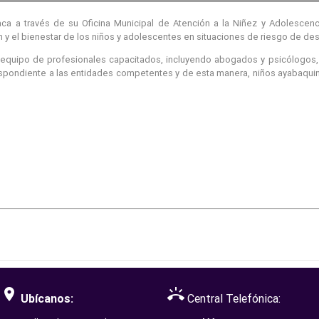
aca a través de su Oficina Municipal de Atención a la Niñez y Adolesc
ón y el bienestar de los niños y adolescentes en situaciones de riesgo de des
n equipo de profesionales capacitados, incluyendo abogados y psicólogos,
respondiente a las entidades competentes y de esta manera, niños ayabaqu
room
ring_volume
Ubícanos:
Central Telefónica: