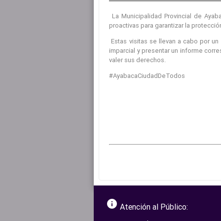
La Municipalidad Provincial de Ayab
proactivas para garantizar la protecci
Estas visitas se llevan a cabo por u
imparcial y presentar un informe cor
valer sus derechos.
#AyabacaCiudadDeTodos
info
Atención al Público: