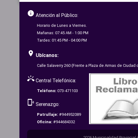
info
Atención al Público:
Horario de Lunes a Viernes.
Mañanas: 07:45 AM - 1:00 PM
Tardes: 01:45 PM - 04:00 PM
room
Ubícanos:
Calle Salaverry 260 (Frente a Plaza de Armas de Ciudad 
ring_volume
Central Telefónica:
Teléfono:
073-471103
phonelink_ring
Serenazgo:
Patrullaje:
#944952089
Oficina:
#944684332
2026 Municipalidad Provincial