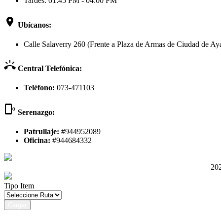
Tardes: 01:45 PM - 04:00 PM
room
Ubícanos:
Calle Salaverry 260 (Frente a Plaza de Armas de Ciudad de Aya
ring_volume
Central Telefónica:
Teléfono:
073-471103
phonelink_ring
Serenazgo:
Patrullaje:
#944952089
Oficina:
#944684332
202
Tipo Item
Cargar