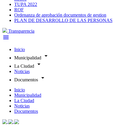
TUPA 2022
ROF
Ordenanza de aprobación documentos de gestion
PLAN DE DESARROLLO DE LAS PERSONAS
Transparencia
menu
Inicio
arrow_drop_down
Municipalidad
arrow_drop_down
La Ciudad
Noticias
arrow_drop_down
Documentos
Inicio
Municipalidad
La Ciudad
Noticias
Documentos