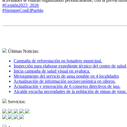
actividades se estarán organizando periódicamente, con la previa difus
#Gestión2023_2026
#SiempreConElPueblo
Últimas Noticias:
Campaña de reforestación en botadero municipal.
Inspección para elaborar expediente técnico del centro de salu
Inicia campaña de salud visual en ayabaca.
Mejoramiento del servicio de agua potable en 4 localidades
Actualización de información socioeconómica en olleros.
Actualización y renovación de 6 consejos directivos de jass.
Alcalde escucha necesidades de la población de minas de joras.
Servicios: