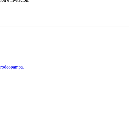
ión e invitación.
d rodeopampa.