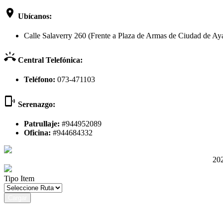
room
Ubícanos:
Calle Salaverry 260 (Frente a Plaza de Armas de Ciudad de Aya
ring_volume
Central Telefónica:
Teléfono:
073-471103
phonelink_ring
Serenazgo:
Patrullaje:
#944952089
Oficina:
#944684332
202
Tipo Item
Cargar