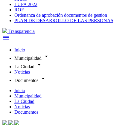
TUPA 2022
ROF
Ordenanza de aprobación documentos de gestion
PLAN DE DESARROLLO DE LAS PERSONAS
Transparencia
menu
Inicio
arrow_drop_down
Municipalidad
arrow_drop_down
La Ciudad
Noticias
arrow_drop_down
Documentos
Inicio
Municipalidad
La Ciudad
Noticias
Documentos