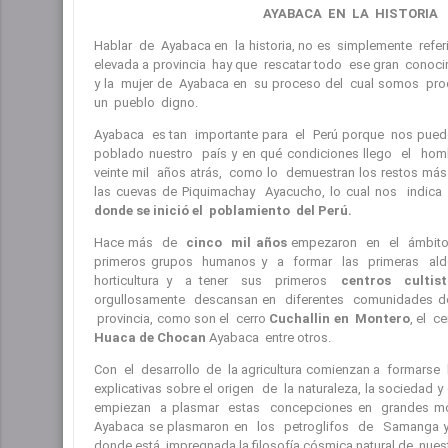
AYABACA EN LA HISTORIA
Hablar de Ayabaca en la historia, no es simplemente referi
elevada a provincia hay que rescatar todo ese gran conoc
y la mujer de Ayabaca en su proceso del cual somos pro
un pueblo digno.
Ayabaca es tan importante para el Perú porque nos puede
poblado nuestro país y en qué condiciones llego el ho
veinte mil años atrás, como lo demuestran los restos má
las cuevas de Piquimachay Ayacucho, lo cual nos indi
donde se inició el poblamiento del Perú.
Hace más de
cinco mil años
empezaron en el ámbito n
primeros grupos humanos y a formar las primeras alde
horticultura y a tener sus primeros
centros cultist
orgullosamente descansan en diferentes comunidades de
provincia, como son el cerro
Cuchallin en Montero
, el c
Huaca de Chocan
Ayabaca entre otros.
Con el desarrollo de la agricultura comienzan a formarse
explicativas sobre el origen de la naturaleza, la sociedad 
empiezan a plasmar estas concepciones en grandes m
Ayabaca se plasmaron en los petroglifos de Samanga
donde está impregnada la filosofía cósmica natural de nues