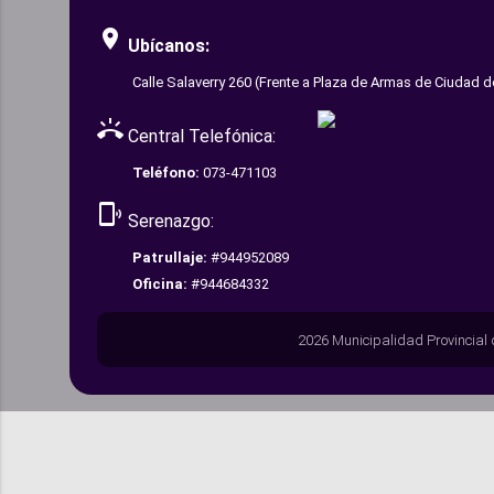
room
Ubícanos:
Calle Salaverry 260 (Frente a Plaza de Armas de Ciudad d
ring_volume
Central Telefónica:
Teléfono:
073-471103
phonelink_ring
Serenazgo:
Patrullaje:
#944952089
Oficina:
#944684332
2026 Municipalidad Provincial