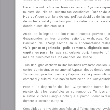
Hace
dos mil años
se formo es estado Ayahuaca repre
muestra de ello es nuestro tan extrañables:
“señor de o
Hualcuy”:
que por falta de una política decidida de las aut
de su tierra natal y que hoy por hoy debemos de rescatar
donde nunca debieron salir.
Antes de la llegada de los incas a nuestra provincia, 
Guayacundos en tres grandes señoríos: Ayahuacas, Ca
Garcilaso de La Vega escribe en sus “comentarios reales
vivía gente organizada políticamente, eligiendo sus
capitanes para la guerra..
.quienes conjuntamente ofre
más de cinco meses a los orejones del Cusco.
Tras una gran ofensiva militar los incas arrasaron con los 
centro administrativo ceremonial Aypate, desde donde cont
Tahuantinsuyo entre cuenca y Cajamarca y siguieron utiliz
comercial y cultural que habían fortalecido los Guayacund
Pese a la dispersión de los Guayacundos fueron los
resistencia a los españoles en su rumbo de Tumbes a 
nuestros curacas Cango e Icotu que supieron liderar la resis
durante la invasión europea.
Consolidada la invasión española en el Tahuantinsuyo, Aya