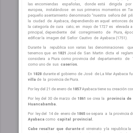
las encomiendas españolas, donde está dirigida por 
europea, instalándose en sus primeros momentos en Taca
pequeño asentamiento denominado “nuestra señora del pilar”
la ciudad de Ayabaca, dependiendo en aquel entonces de l
la categoría de cura cato; en mayo de 1727 es elevada a
principal, dependiente del corregimiento de Piura, ép
edificar la imagen del Señor Cautivo de Ayabaca (1751).
Durante la republica son varias las denominaciones qu
tenemos que en
1821
José de San Martin dicta el reglame
considera a Piura como provincia del departamento de T
como uno de sus
caseríos.
En
1828
durante el gobierno de José de La Mar Ayabaca fue
villa
de la provincia de Piura.
Por ley del 21 de enero de
1857
Ayabaca tiene su creación c
Por ley del 30 de marzo de
1861
se crea la
provincia d
Huancabamba.
Por ley del 14 de enero de
1865
se separa a la provincia
Ayabaca
como
capital provincial.
Cabe resaltar que durante
el virreinato y la republica la