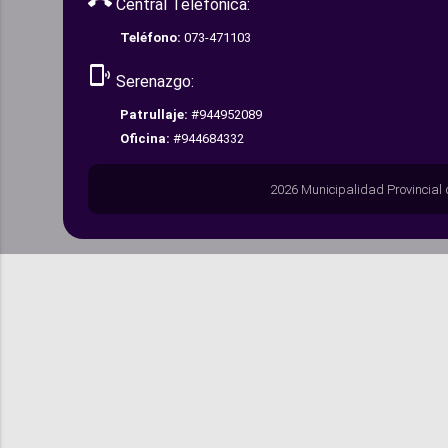
Central Telefónica:
Teléfono:
073-471103
phonelink_ring
Serenazgo:
Patrullaje:
#944952089
Oficina:
#944684332
2026 Municipalidad Provincial