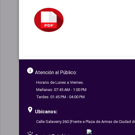
info
Atención al Público:
Horario de Lunes a Viernes.
Mañanas: 07:45 AM - 1:00 PM
Tardes: 01:45 PM - 04:00 PM
room
Ubícanos:
Calle Salaverry 260 (Frente a Plaza de Armas de Ciudad d
ring_volume