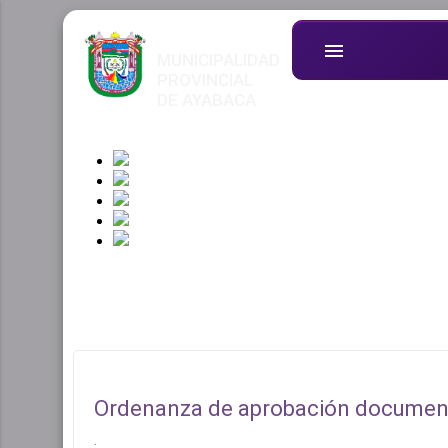
menu
MUNICIPALIDAD
PROVINCIAL
DE AYABACA
Ordenanza de aprobación document
.