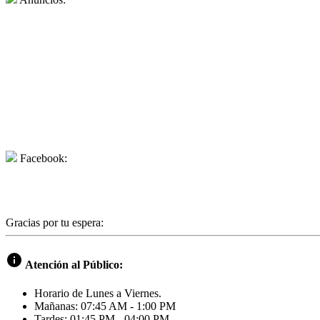
Facebook:
Gracias por tu espera:
info
Atención al Público:
Horario de Lunes a Viernes.
Mañanas: 07:45 AM - 1:00 PM
Tardes: 01:45 PM - 04:00 PM