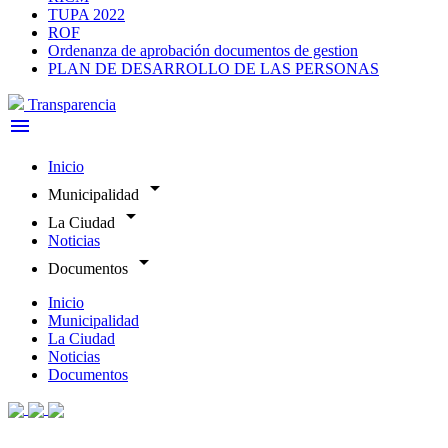
TUPA 2022
ROF
Ordenanza de aprobación documentos de gestion
PLAN DE DESARROLLO DE LAS PERSONAS
Transparencia
menu
Inicio
arrow_drop_down
Municipalidad
arrow_drop_down
La Ciudad
Noticias
arrow_drop_down
Documentos
Inicio
Municipalidad
La Ciudad
Noticias
Documentos