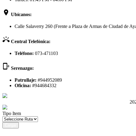
room
Ubícanos:
Calle Salaverry 260 (Frente a Plaza de Armas de Ciudad de Aya
ring_volume
Central Telefónica:
Teléfono:
073-471103
phonelink_ring
Serenazgo:
Patrullaje:
#944952089
Oficina:
#944684332
202
Tipo Item
Cargar