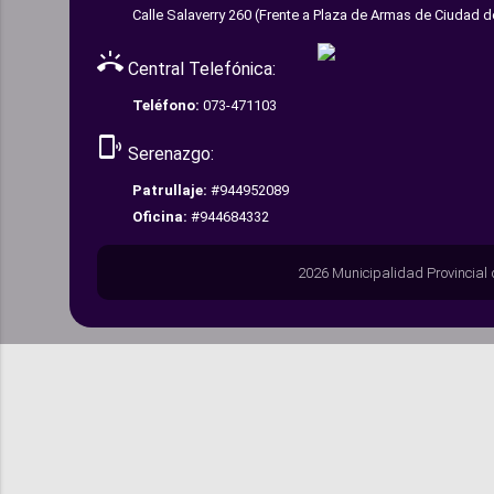
Calle Salaverry 260 (Frente a Plaza de Armas de Ciudad d
ring_volume
Central Telefónica:
Teléfono:
073-471103
phonelink_ring
Serenazgo:
Patrullaje:
#944952089
Oficina:
#944684332
2026 Municipalidad Provincial