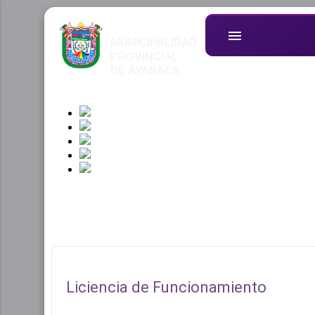
menu
MUNICIPALIDAD
PROVINCIAL
DE AYABACA
Liciencia de Funcionamiento